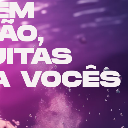
EM
ÃO,
ITAS
A VOCÊS